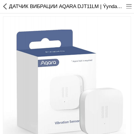
01
ДАТЧИК ВИБРАЦИИ AQARA DJT11LM | Ýyndam Tehnika Dünýäsi
Ноутбуки
Моноблоки
Копмлектующие для ПК
Мониторы
Компьютерные аксесуары
Принтера