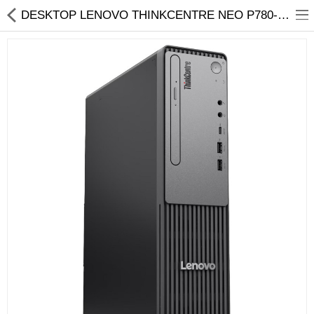
01
DESKTOP LENOVO THINKCENTRE NEO P780-001AQ CORE I5 12400/16GB/512GB SSD/WIN11 (90TY001GCD) | Ýyndam Tehnika Dünýäsi
Noutbuk
Monobloklar
Kompýuter düzüjiler
Monitorlar
Kompýuter aksesuarlary
Printerler