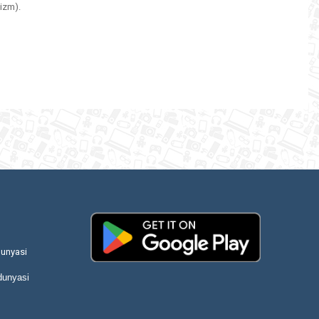
izm).
unyasi
dunyasi