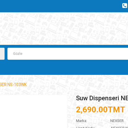
XSER NS-103WK
Suw Dispenseri 
2,690.00TMT
Marka:
NEXSER