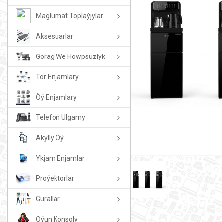
Maglumat Toplaýjylar
Aksesuarlar
Gorag We Howpsuzlyk
Tor Enjamlary
Öý Enjamlary
Telefon Ulgamy
Akylly Öý
Ykjam Enjamlar
Proýektorlar
Gurallar
Oýun Konsoly