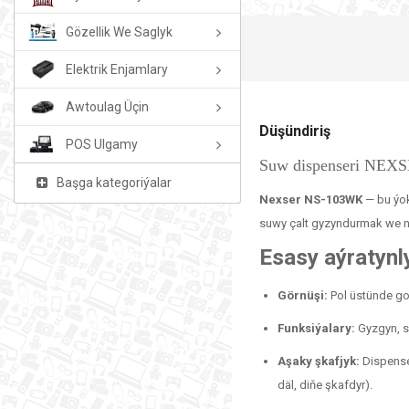
Gözellik We Saglyk
Elektrik Enjamlary
Awtoulag Üçin
Düşündiriş
POS Ulgamy
Suw dispenseri NE
Başga kategoriýalar
Nexser NS-103WK
— bu ýok
suwy çalt gyzyndurmak we ne
Esasy aýratynly
Görnüşi:
Pol üstünde go
Funksiýalary:
Gyzgyn, s
Aşaky şkafjyk:
Dispenser
däl, diňe şkafdyr).