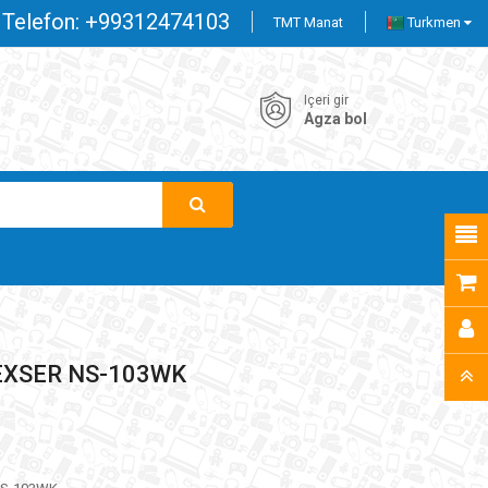
Telefon:
+99312474103
TMT Manat
Turkmen
Içeri gir
Agza bol
NEXSER NS-103WK