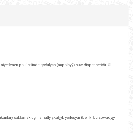
 niýetlenen pol üstünde goýulýan (napolnyý) suw dispenseridir. Ol
kanlary saklamak üçin amatly şkafjyk ýerleşýär (bellik: bu sowadyjy