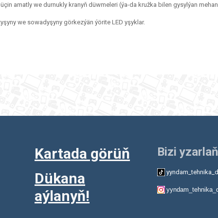
çin amatly we durnukly kranyň düwmeleri (ýa-da kružka bilen gysylýan mehan
şyny we sowadyşyny görkezýän ýörite LED yşyklar.
Kartada görüň
Bizi yzarlaň
yyndam_tehnika_d
Dükana
yyndam_tehnika_
aýlanyň!