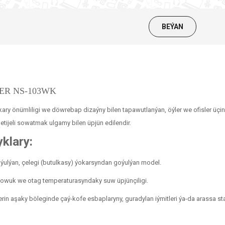
BEÝAN
XSER NS-103WK
ary önümliligi we döwrebap dizaýny bilen tapawutlanýan, öýler we ofisler üçin
tijeli sowatmak ulgamy bilen üpjün edilendir.
klary:
ýulýan, çelegi (butulkasy) ýokarsyndan goýulýan model.
owuk we otag temperaturasyndaky suw üpjünçiligi.
in aşaky böleginde çaý-kofe esbaplaryny, guradylan iýmitleri ýa-da arassa sta