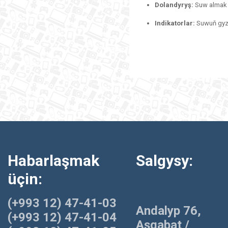
Dolandyryş:
Suw almak ü
Indikatorlar:
Suwuň gyzy
Habarlaşmak
Salgysy:
üçin:
(+993 12) 47-41-03
Andalyp 76,
(+993 12) 47-41-04
Aşgabat /