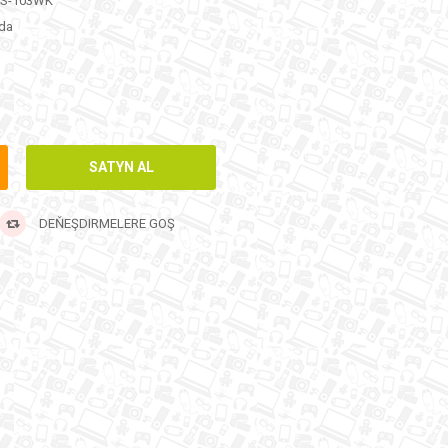
S-103WK
da
DEŇEŞDIRMELERE GOŞ