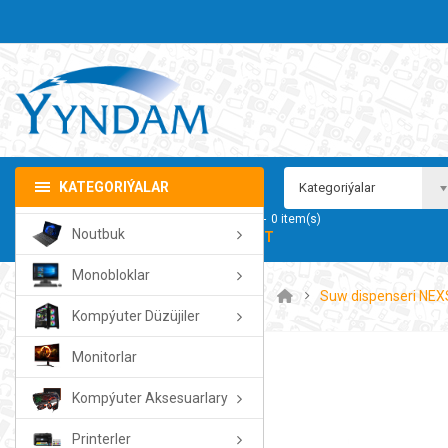
KATEGORIÝALAR
Kategoriýalar
Sebedim
0
item(s)
Noutbuk
- 0.00TMT
Monobloklar
Suw dispenseri NE
Kompýuter Düzüjiler
Monitorlar
Kompýuter Aksesuarlary
Printerler