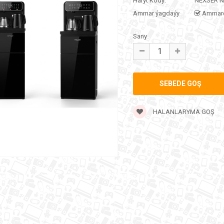
Haryt Kody:
NEXSER N
Ammar ýagdaýy
Ammar
Sany
HALANLARYMA GOŞ