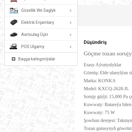
Gözellik We Saglyk
Elektrik Enjamlary
Awtoulag Üçin
Düşündiriş
POS Ulgamy
Göçme tozan soru
Başga kategoriýalar
Esasy Aýratynlyklar
Görnüş: Elde ulanylýan si
Marka: KONKA
Model: KXCQ-2628-JL
Sorujy güýji: 15,000 Pa ç
Kuwwaty: Batareýa bilen 
Kuwwaty: 75 W
Şowhun derejesi: Takmy
Tozan gutusynyň göwrümi