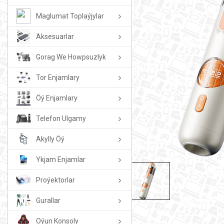
Maglumat Toplaýjylar
Aksesuarlar
Gorag We Howpsuzlyk
Tor Enjamlary
Öý Enjamlary
Telefon Ulgamy
Akylly Öý
Ykjam Enjamlar
Proýektorlar
Gurallar
Oýun Konsoly