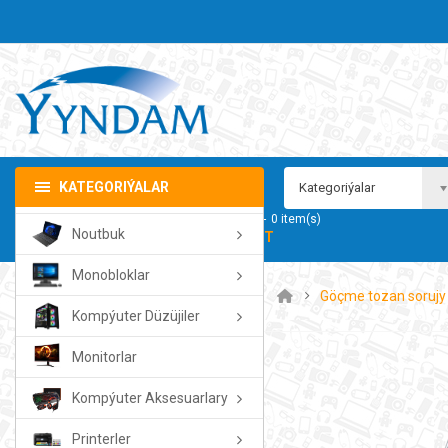
KATEGORIÝALAR
Kategoriýalar
Sebedim
0
item(s)
Noutbuk
- 0.00TMT
Monobloklar
Göçme tozan soruj
Kompýuter Düzüjiler
Monitorlar
Kompýuter Aksesuarlary
Printerler