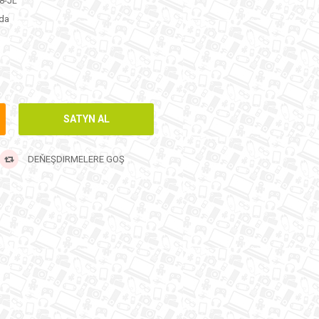
8-JL
da
DEŇEŞDIRMELERE GOŞ