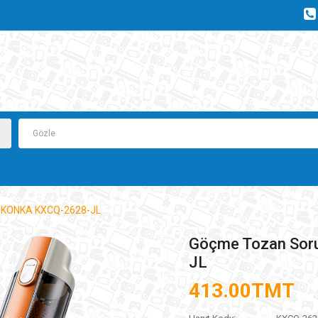
y KONKA KXCQ-2628-JL
Göçme Tozan Sor
JL
413.00TMT