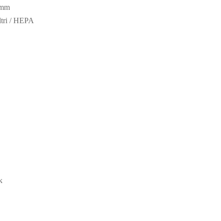
 mm
ltri / HEPA
k