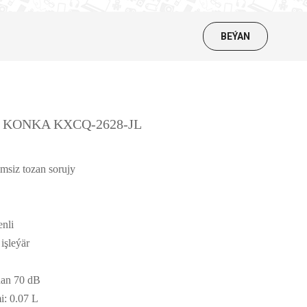
BEÝAN
jy KONKA KXCQ-2628-JL
msiz tozan sorujy
enli
işleýär
nan 70 dB
: 0.07 L