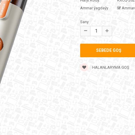
Haryt Kody:
KXCQ-262
Ammar ýagdaýy
Ammar
Sany
HALANLARYMA GOŞ