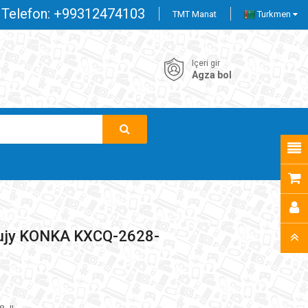
Telefon:
+99312474103
TMT Manat
Turkmen
Içeri gir
Agza bol
ujy KONKA KXCQ-2628-