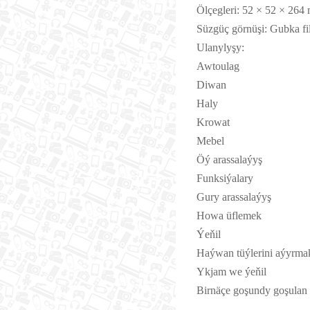
Ölçegleri: 52 × 52 × 264
Süzgüç görnüşi: Gubka fi
Ulanylyşy:
Awtoulag
Diwan
Haly
Krowat
Mebel
Öý arassalaýyş
Funksiýalary
Gury arassalaýyş
Howa üflemek
Ýeňil
Haýwan tüýlerini aýyrma
Ykjam we ýeňil
Birnäçe goşundy goşulan