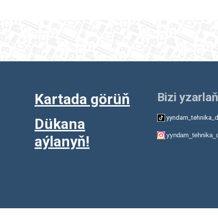
Kartada görüň
Bizi yzarlaň
yyndam_tehnika_d
Dükana
yyndam_tehnika_
aýlanyň!