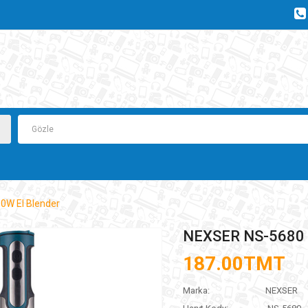
0W El Blender
NEXSER NS-5680 
187.00TMT
Marka:
NEXSER