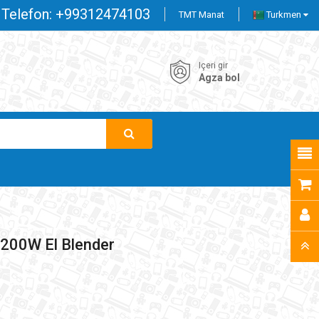
Telefon:
+99312474103
TMT Manat
Turkmen
Içeri gir
Agza bol
200W El Blender