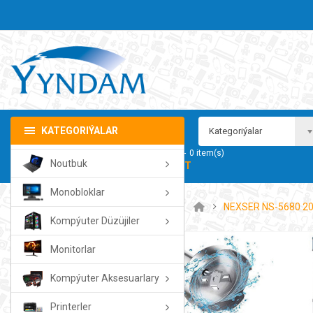
KATEGORIÝALAR
Kategoriýalar
Sebedim
0
item(s)
Noutbuk
- 0.00TMT
Monobloklar
NEXSER NS-5680 20
Kompýuter Düzüjiler
Monitorlar
Kompýuter Aksesuarlary
Printerler