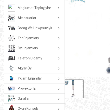
Maglumat Toplaýjylar
Aksesuarlar
Gorag We Howpsuzlyk
Tor Enjamlary
Öý Enjamlary
Telefon Ulgamy
Akylly Öý
Ykjam Enjamlar
Proýektorlar
Gurallar
Oýun Konsoly