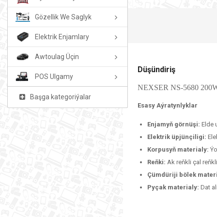
Gözellik We Saglyk
Elektrik Enjamlary
Awtoulag Üçin
Düşündiriş
POS Ulgamy
NEXSER NS-5680 200W 
Başga kategoriýalar
Esasy Aýratynlyklar
Enjamyň görnüşi:
Elde 
Elektrik üpjünçiligi:
Ele
Korpusyň materialy:
Ýo
Reňki:
Ak reňkli çal reňk
Çümdüriji bölek mater
Pyçak materialy:
Dat a