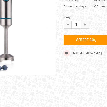
Haryt Kody:
NS-5680
Ammar ýagdaýy
Ammar
Sany
HALANLARYMA GOŞ