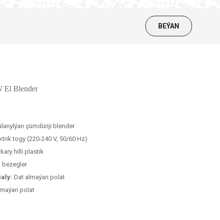
BEÝAN
El Blender
ulanylýan çümdüriji blender
ktrik togy (220-240 V, 50/60 Hz)
kary hilli plastik
li bezegler
ialy:
Dat almaýan polat
lmaýan polat