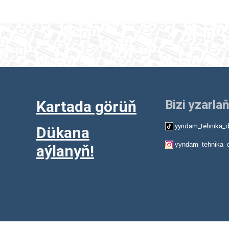
Kartada görüň
Bizi yzarlaň
yyndam_tehnika_d
Dükana
yyndam_tehnika_
aýlanyň!