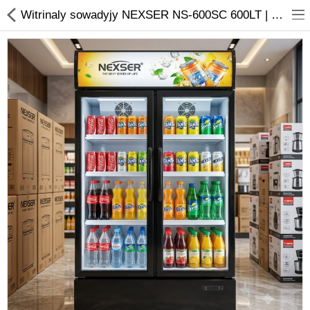
01
Witrinaly sowadyjy NEXSER NS-600SC 600LT | Ýyndam Tehnika Dünýäsi
Noutbuk
Monobloklar
Kompýuter düzüjiler
Monitorlar
Kompýuter aksesuarlary
Printerler