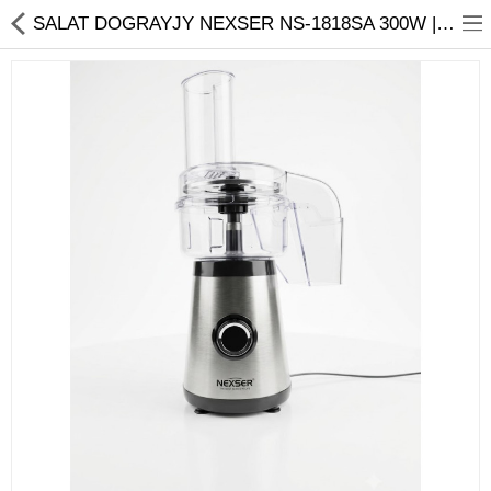
01
SALAT DOGRAYJY NEXSER NS-1818SA 300W | Ýyndam Tehnika Dünýäsi
Noutbuk
Monobloklar
Kompýuter düzüjiler
Monitorlar
Kompýuter aksesuarlary
Printerler