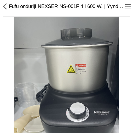
01
Fufu öndüriji NEXSER NS-001F 4 l 600 W. | Ýyndam Tehnika Dünýäsi
Noutbuk
Monobloklar
Kompýuter düzüjiler
Monitorlar
Kompýuter aksesuarlary
Printerler