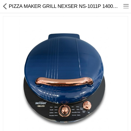
01
PIZZA MAKER GRILL NEXSER NS-1011P 1400W 12" | Ýyndam Tehnika Dünýäsi
Noutbuk
Monobloklar
Kompýuter düzüjiler
Monitorlar
Kompýuter aksesuarlary
Printerler