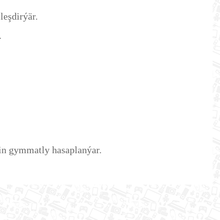
leşdirýär.
.
çin gymmatly hasaplanýar.