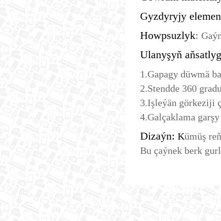
Gyzdyryjy element
Howpsuzlyk
:
Gaýn
Ulanyşyň aňsatlyg
1.Gapagy düwmä bas
2.Stendde 360 ​​gra
3.Işleýän görkeziji 
4.Galçaklama garşy
Dizaýn:
K
ümüş reňk
Bu çaýnek berk gurl