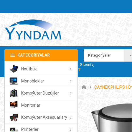
KATEGORIÝALAR
Kategoriýalar
Sebedim
0
item(s)
Noutbuk
- 0.00TMT
Monobloklar
ÇÄÝNEK PHILIPS HD
Kompýuter Düzüjiler
Monitorlar
Kompýuter Aksesuarlary
Printerler