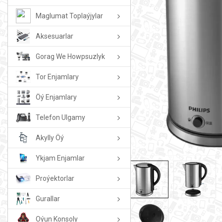
Maglumat Toplaýjylar
Aksesuarlar
Gorag We Howpsuzlyk
Tor Enjamlary
Öý Enjamlary
Telefon Ulgamy
Akylly Öý
Ykjam Enjamlar
Proýektorlar
Gurallar
Oýun Konsoly