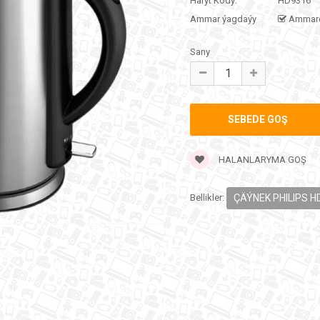
Haryt Kody:
HD9316
Ammar ýagdaýy
Ammar
Sany
HALANLARYMA GOŞ
Bellikler:
ÇÄÝNEK PHILIPS H