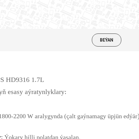
BEÝAN
S HD9316 1.7L
ň esasy aýratynlyklary:
1800-2200 W aralygynda (çalt gaýnamagy üpjün edýär
y
:
Ýokary hilli polatdan ýasalan.