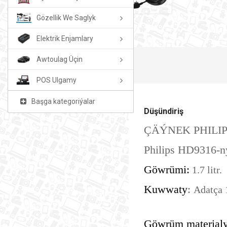
Gözellik We Saglyk
Elektrik Enjamlary
Awtoulag Üçin
POS Ulgamy
Başga kategoriýalar
Düşündiriş
ÇÄÝNEK PHILIP
Philips HD9316-ny
Göwrümi:
1.7 litr.
Kuwwaty
:
Adatça 
Göwrüm material