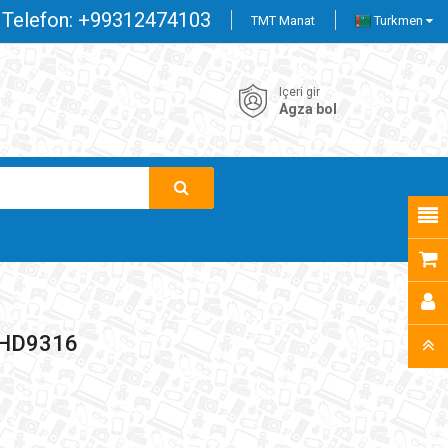
Telefon:
+99312474103
TMT Manat
Turkmen
Içeri gir
Agza bol
 HD9316