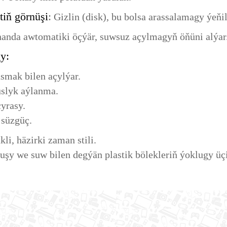
iň görnüşi
:
Gizlin (disk), bu bolsa arassalamagy ýeňil
anda awtomatiki öçýär, suwsuz açylmagyň öňüni alýar
y:
mak bilen açylýar.
duslyk aýlanma.
çyrasy.
 süzgüç.
li, häzirki zaman stili.
uşy we suw bilen degýän plastik bölekleriň ýoklugy ü