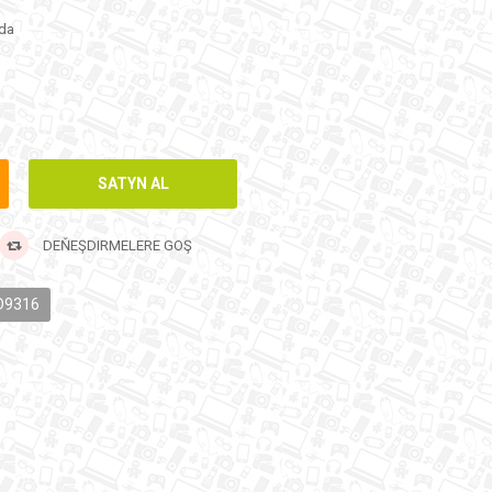
da
DEŇEŞDIRMELERE GOŞ
D9316