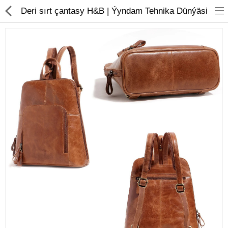
01
Deri sırt çantasy H&B | Ýyndam Tehnika Dünýäsi
Noutbuk
Monobloklar
Kompýuter düzüjiler
Monitorlar
Kompýuter aksesuarlary
Printerler