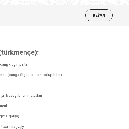
BEÝAN
 (türkmençe):
çanjyk üçin palta
mm (başga ölçegler hem bolup biler)
nyň bezegi bilen matadan
auçuk
agyna garşy)
/ pars nagyşly