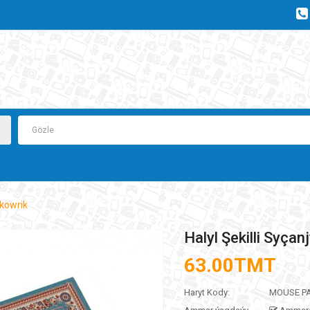
 kowrik
Halyl Şekilli Syçan
63.00TMT
Haryt Kody:
MOUSE PA