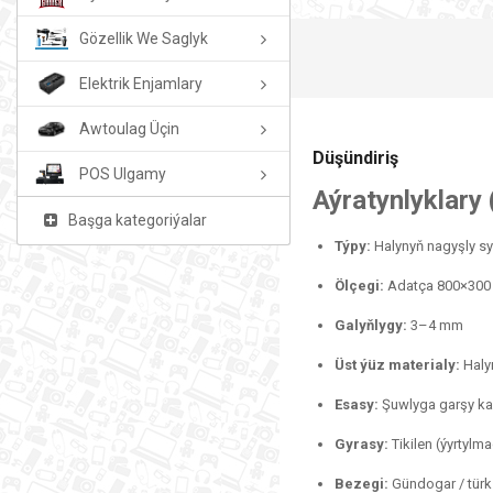
Gözellik We Saglyk
Elektrik Enjamlary
Awtoulag Üçin
Düşündiriş
POS Ulgamy
Aýratynlyklary
Başga kategoriýalar
Týpy:
Halynyň nagyşly sy
Ölçegi:
Adatça 800×300 
Galyňlygy:
3–4 mm
Üst ýüz materialy:
Haly
Esasy:
Şuwlyga garşy k
Gyrasy:
Tikilen (ýyrtylm
Bezegi:
Gündogar / türk 