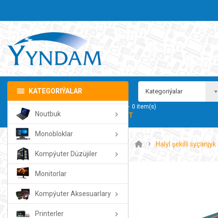
KATEGORIÝALAR
Kategoriýalar
Sebedim
0
item(s)
Noutbuk
- 0.00TMT
Monobloklar
Halyl şekilli syçanjyk
Kompýuter Düzüjiler
Monitorlar
Kompýuter Aksesuarlary
Printerler