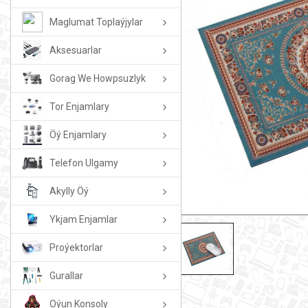
Maglumat Toplaýjylar
Aksesuarlar
Gorag We Howpsuzlyk
Tor Enjamlary
Öý Enjamlary
Telefon Ulgamy
Akylly Öý
Ykjam Enjamlar
Proýektorlar
Gurallar
Oýun Konsoly