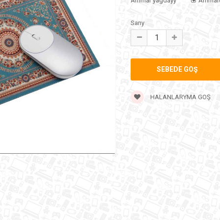
Ammar ýagdaýy
Ammar
Sany
HALANLARYMA GOŞ