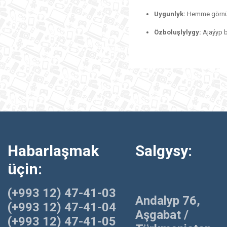
Uygunlyk:
Hemme görnüşl
Özboluşlylygy:
Ajaýyp b
Habarlaşmak
Salgysy:
üçin:
(+993 12) 47-41-03
Andalyp 76,
(+993 12) 47-41-04
Aşgabat /
(+993 12) 47-41-05