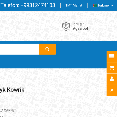
Telefon:
+99312474103
TMT Manat
Turkmen
Içeri gir
Agza bol
jyk Kowrik
D CARPET