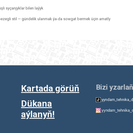
i syçanjyklar bilen laýyk
ezegli stil — gündelik ulanmak ýa-da sowgat bermek üçin amatly
Kartada görüň
Bizi yzarlaň
yyndam_tehnika_d
Dükana
yyndam_tehnika_
aýlanyň!