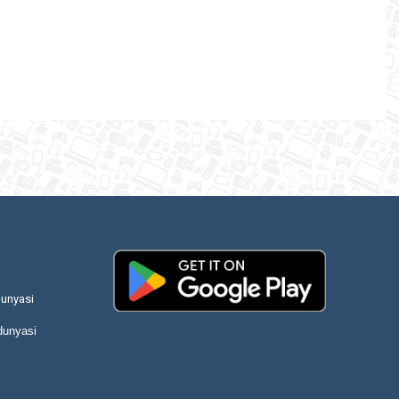
unyasi
dunyasi