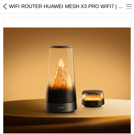
01
WIFI ROUTER HUAWEI MESH X3 PRO WIFI7 | Ýyndam Tehnika Dünýäsi
Noutbuk
Monobloklar
Kompýuter düzüjiler
Monitorlar
Kompýuter aksesuarlary
Printerler