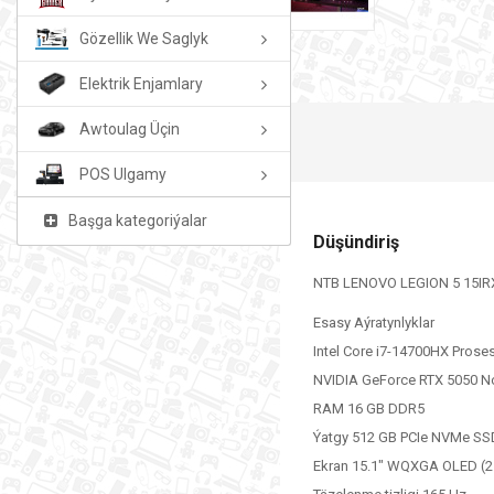
Gözellik We Saglyk
Elektrik Enjamlary
Awtoulag Üçin
POS Ulgamy
Başga kategoriýalar
Düşündiriş
NTB LENOVO LEGION 5 15IR
Esasy Aýratynlyklar
Intel Core i7-14700HX Proses
NVIDIA GeForce RTX 5050 No
RAM 16 GB DDR5
Ýatgy 512 GB PCIe NVMe SS
Ekran 15.1" WQXGA OLED (