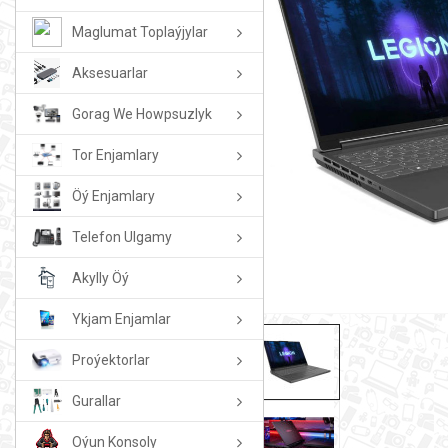
Maglumat Toplaýjylar
Aksesuarlar
Gorag We Howpsuzlyk
Tor Enjamlary
Öý Enjamlary
Telefon Ulgamy
Akylly Öý
Ykjam Enjamlar
Proýektorlar
Gurallar
Oýun Konsoly