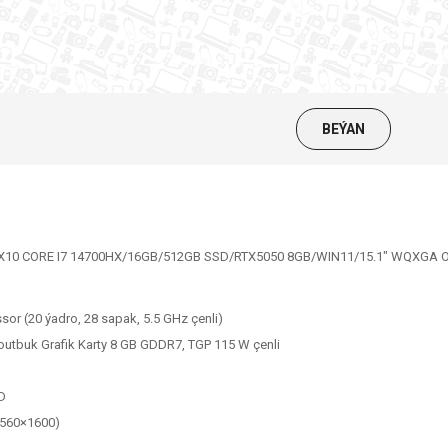
BEÝAN
X10 CORE I7 14700HX/16GB/512GB SSD/RTX5050 8GB/WIN11/15.1" WQXGA 
sor (20 ýadro, 28 sapak, 5.5 GHz çenli)
utbuk Grafik Karty 8 GB GDDR7, TGP 115 W çenli
D
2560×1600)