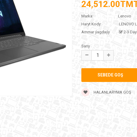
24,512.00TM
Marka:
Lenovo
Haryt Kody:
LENOVO L
Ammar ýagdaýy
2-3 Day
Sany
HALANLARYMA GOŞ