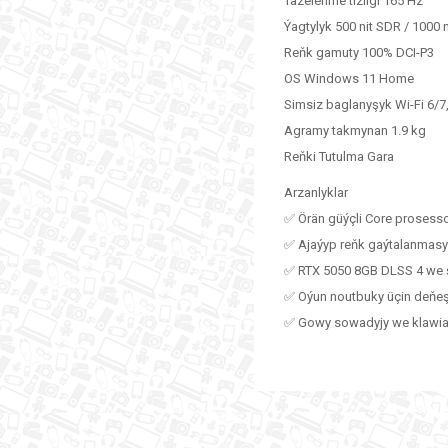
Täzelenme tizligi 165 Hz
Ýagtylyk 500 nit SDR / 1000 
Reňk gamuty 100% DCI-P3
OS Windows 11 Home
Simsiz baglanyşyk Wi-Fi 6/7,
Agramy takmynan 1.9 kg
Reňki Tutulma Gara
Arzanlyklar
✅ Örän güýçli Core prosessor
✅ Ajaýyp reňk gaýtalanmasy 
✅ RTX 5050 8GB DLSS 4 we ş
✅ Oýun noutbuky üçin deňeşd
✅ Gowy sowadyjy we klawiatur