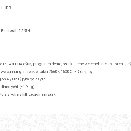
nit HDR
 Bluetooth 5.2/5.4
 i7-14700HX oýun, programmirleme, redaktirleme we emeli intellekt bilen işleý
we çuňňur gara reňkler bilen 2560 × 1600 OLED displeý.
öhle yzarlaýşyny goldaýar.
irme ýeňil (≈1.9 kg).
aly ýokary hilli Legion seriýasy.