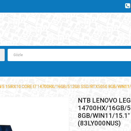
 5 15IRX10 CORE I7 14700HX/16GB/512GB SSD/RTX5050 8GB/WIN11/
NTB LENOVO LEGI
14700HX/16GB/5
8GB/WIN11/15.1
(83LY000NUS)