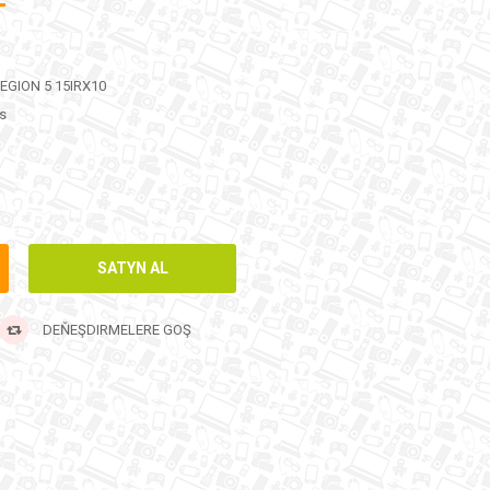
T
EGION 5 15IRX10
s
DEŇEŞDIRMELERE GOŞ