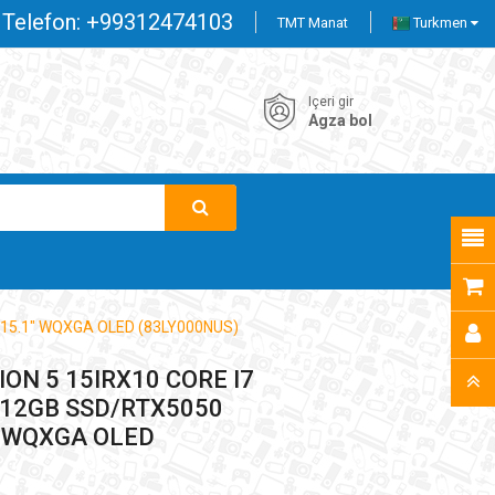
Telefon:
+99312474103
TMT Manat
Turkmen
Içeri gir
Agza bol
15.1" WQXGA OLED (83LY000NUS)
ON 5 15IRX10 CORE I7
12GB SSD/RTX5050
" WQXGA OLED