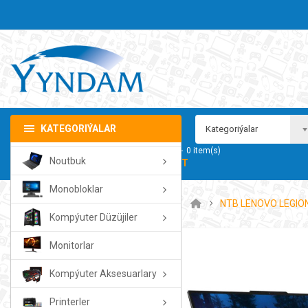
KATEGORIÝALAR
Kategoriýalar
Sebedim
0
item(s)
Noutbuk
- 0.00TMT
Monobloklar
NTB LENOVO LEGION
Kompýuter Düzüjiler
Monitorlar
Kompýuter Aksesuarlary
Printerler