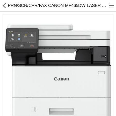
01
PRN/SCN/CPR/FAX CANON MF465DW LASER A4 B/W ADF WIFI | Ýyndam Tehnika Dünýäsi
Noutbuk
Monobloklar
Kompýuter düzüjiler
Monitorlar
Kompýuter aksesuarlary
Printerler