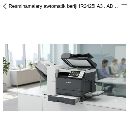
01
Resminamalary awtomatik beriji IR2425I A3 , ADF | Ýyndam Tehnika Dünýäsi
Noutbuk
Monobloklar
Kompýuter düzüjiler
Monitorlar
Kompýuter aksesuarlary
Printerler