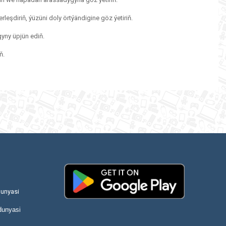
eşdiriň, ýüzüni doly örtýändigine göz ýetiriň.
yny üpjün ediň.
ň.
unyasi
dunyasi