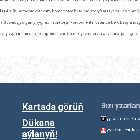
eşdiriň:
Termoprokładkany komponent bilen radiatoryň arasynda üns bilen ýerl
ň:
Sowadyjy ulgamy ýygnap, radiatoryň komponentiň üstünde berk basylandyg
any ýygnandan soň, komponentleriň durnukly temperaturasy barlagdan geçiri
Kartada görüň
Bizi yzarlaň
yyndam_tehnika_d
Dükana
yyndam_tehnika_
aýlanyň!