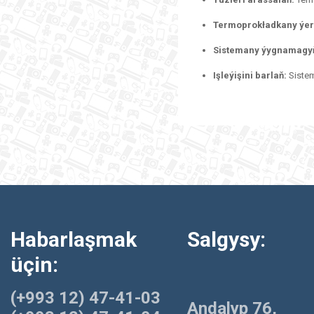
Termoprokładkany ýerl
Sistemany ýygnamagy
Işleýişini barlaň:
Sistem
Habarlaşmak
Salgysy:
üçin:
(+993 12) 47-41-03
Andalyp 76,