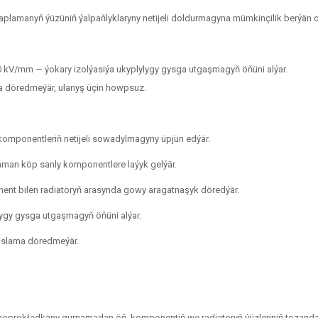
lamanyň ýüzüniň ýalpaňlyklaryny netijeli doldurmagyna mümkinçilik berýän o
 kV/mm — ýokary izolýasiýa ukyplylygy gysga utgaşmagyň öňüni alýar.
 döredmeýär, ulanyş üçin howpsuz.
gi komponentleriň netijeli sowadylmagyny üpjün edýär.
zaman köp sanly komponentlere laýyk gelýär.
ent bilen radiatoryň arasynda gowy aragatnaşyk döredýär.
lygy gysga utgaşmagyň öňüni alýar.
oslama döredmeýär.
oprokładkany gurnamadan öň, komponentiň we radiatoryň ýüzleriniň tozanda