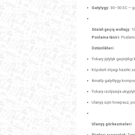
Gatylygy:
30–50 SC — gap
Sözüň geçiş woltajy:
10
Poslama täsiri:
Poslama
Üstünlikleri
Ýokary ýylylyk geçirijili
Köpdürli ölçegi häzirki 
Amatly galyňlygy kompon
Ýokary izolýasiýa ukyply
Ulanyş üçin howpsuz, p
Ulanyş görkezmeleri
Ýüzleri arassalaň:
Term