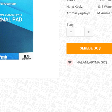
Marka:
Snowman
Haryt Kody:
13.8 W/m
Ammar ýagdaýy
Ammar
Sany
HALANLARYMA GOŞ