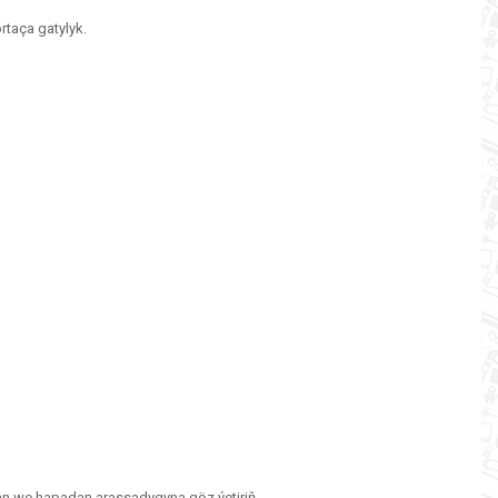
rtaça gatylyk.
n we hapadan arassadygyna göz ýetiriň.