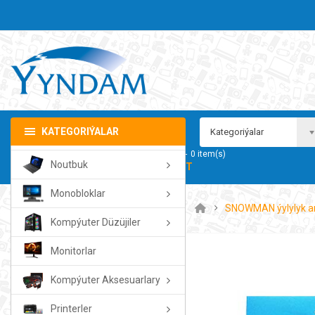
KATEGORIÝALAR
Kategoriýalar
Sebedim
0
item(s)
Noutbuk
- 0.00TMT
Monobloklar
SNOWMAN ýylylyk ar
Kompýuter Düzüjiler
Monitorlar
Kompýuter Aksesuarlary
Printerler