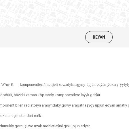
BEÝAN
 W/m·K — komponentleriň netijeli sowadylmagyny üpjün edýän ýokary ýylylyk 
dürli, häzirki zaman köp sanly komponentlere laýyk gelýär.
ponent bilen radiatoryň arasyndaky gowy aragatnaşygy üpjün edýän amatly g
kalar üçin standart reňk.
urnukly görnüşi we uzak möhletleýinligini üpjün edýär.