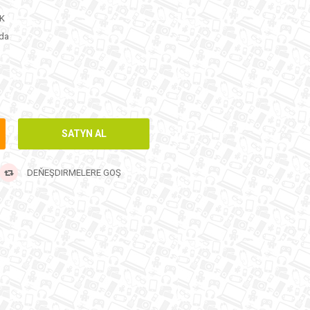
·K
da
DEŇEŞDIRMELERE GOŞ