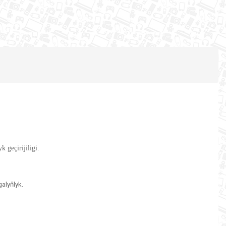
geçirijiligi.
alyňlyk.