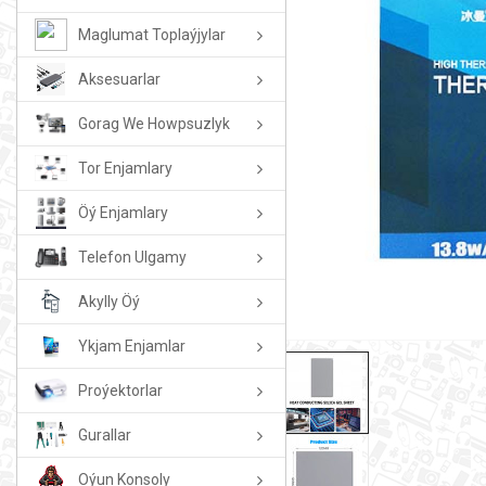
Maglumat Toplaýjylar
Aksesuarlar
Gorag We Howpsuzlyk
Tor Enjamlary
Öý Enjamlary
Telefon Ulgamy
Akylly Öý
Ykjam Enjamlar
Proýektorlar
Gurallar
Oýun Konsoly