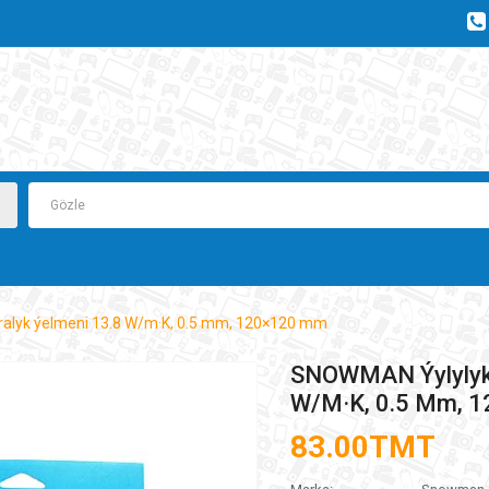
alyk ýelmeni 13.8 W/m·K, 0.5 mm, 120×120 mm
SNOWMAN Ýylylyk 
W/m·K, 0.5 Mm, 
83.00TMT