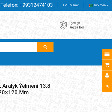
Telefon:
+99312474103
TMT Manat
Turkmen
Içeri gir
Agza bol
Aralyk Ýelmeni 13.8
120×120 Mm