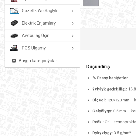
Gözellik We Saglyk
Elektrik Enjamlary
Awtoulag Üçin
POS Ulgamy
Başga kategoriýalar
Düşündiriş
🔧 Esasy häsiýetler
Ý
ylylyk geçirijiligi:
13.8
Ölçegi:
120×120 mm — köp
Galyňlygy:
0.5 mm — kom
Reňki:
Gri — termoprokład
Dykyzlygy:
3.5 g/sm³ — d