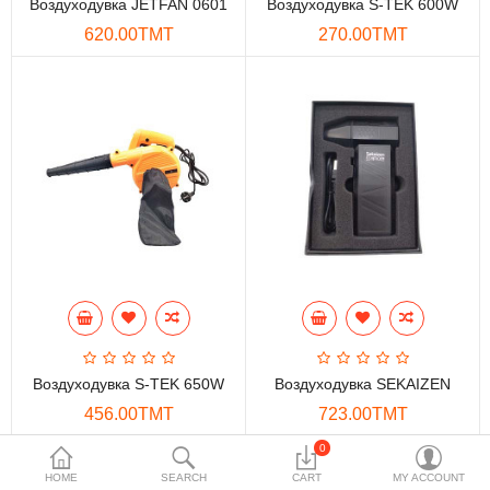
Воздуходувка JETFAN 0601
Воздуходувка S-TEK 600W
Накопители данных
620.00TMT
270.00TMT
Аксессуары
Безопасность и охрана
Сетевое оборудование
Бытовая техника
Телефонная система
Умный дом
Мобильные устройства
Воздуходувка S-TEK 650W
Воздуходувка SEKAIZEN
Проекторы
456.00TMT
723.00TMT
Инструментарий
0
HOME
SEARCH
CART
MY ACCOUNT
Игровая консоль