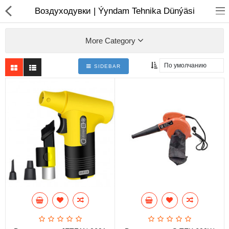
01
Воздуходувки | Ýyndam Tehnika Dünýäsi
More Category
SIDEBAR
Ноутбуки
Моноблоки
Копмлектующие для ПК
Мониторы
Компьютерные аксесуары
Принтера