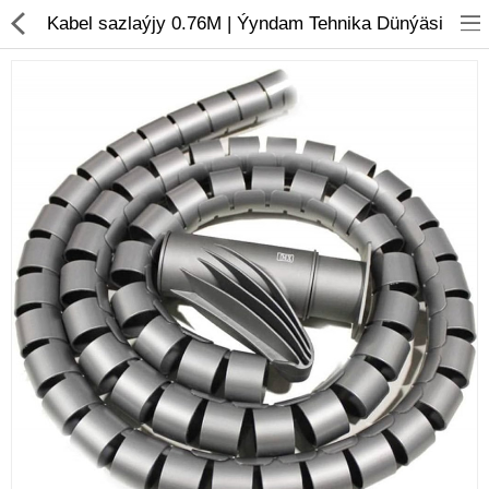
01
Kabel sazlaýjy 0.76M | Ýyndam Tehnika Dünýäsi
Noutbuk
Monobloklar
Kompýuter düzüjiler
Monitorlar
Kompýuter aksesuarlary
Printerler