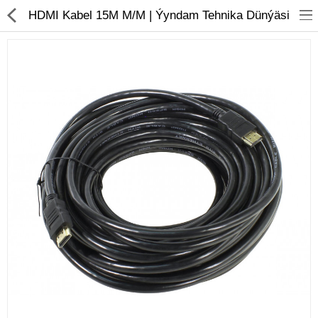
01
HDMI Kabel 15M M/M | Ýyndam Tehnika Dünýäsi
Noutbuk
Monobloklar
Kompýuter düzüjiler
Monitorlar
Kompýuter aksesuarlary
Printerler