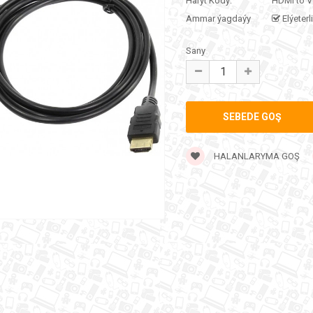
Haryt Kody:
HDMI to 
Ammar ýagdaýy
Elýeterl
Sany
HALANLARYMA GOŞ