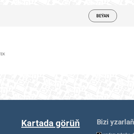
BEÝAN
TEK
Kartada görüň
Bizi yzarlaň