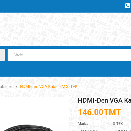
abeller
HDMI-den VGA Kabel 2M S-TEK
HDMI-Den VGA Ka
146.00TMT
Marka:
S-TEK