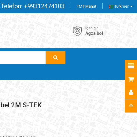
Telefon:
+99312474103
TMT Manat
Turkmen
Içeri gir
Agza bol
bel 2M S-TEK