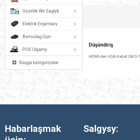
Gözellik We Saglyk
Elektrik Enjamlary
Awtoulag Üçin
Düşündiriş
POS Ulgamy
HDMI-den VGA Kabel 2M S-
Başga kategoriýalar
Habarlaşmak
Salgysy:
üçin: