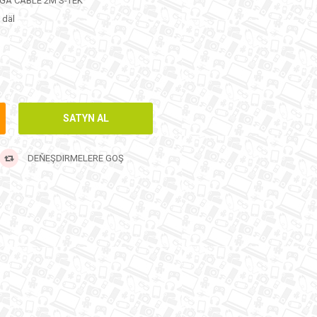
VGA CABLE 2M S-TEK
i däl
DEŇEŞDIRMELERE GOŞ