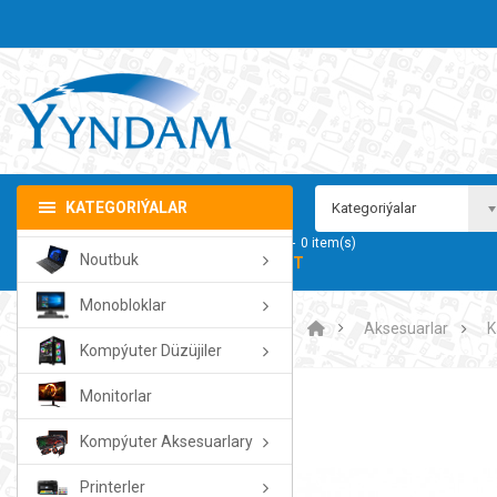
KATEGORIÝALAR
Kategoriýalar
Sebedim
0
item(s)
Noutbuk
- 0.00TMT
Monobloklar
Aksesuarlar
K
Kompýuter Düzüjiler
Monitorlar
Kompýuter Aksesuarlary
Printerler