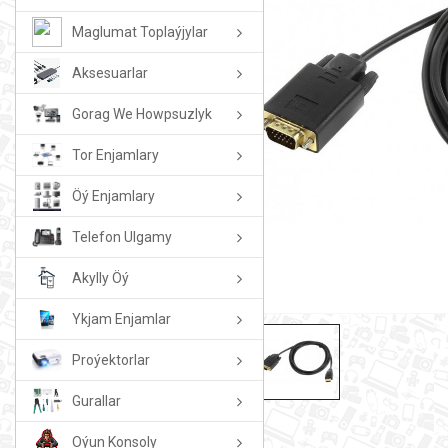
Maglumat Toplaýjylar
Aksesuarlar
Gorag We Howpsuzlyk
Tor Enjamlary
Öý Enjamlary
Telefon Ulgamy
Akylly Öý
Ykjam Enjamlar
Proýektorlar
Gurallar
Oýun Konsoly