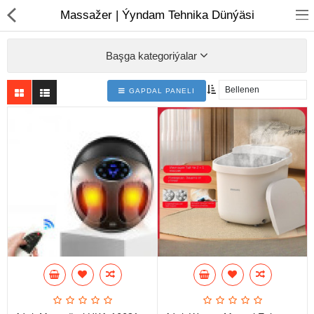
01
Massažer | Ýyndam Tehnika Dünýäsi
Başga kategoriýalar
GAPDAL PANELI
Noutbuk
Monobloklar
Kompýuter düzüjiler
Monitorlar
Kompýuter aksesuarlary
Printerler