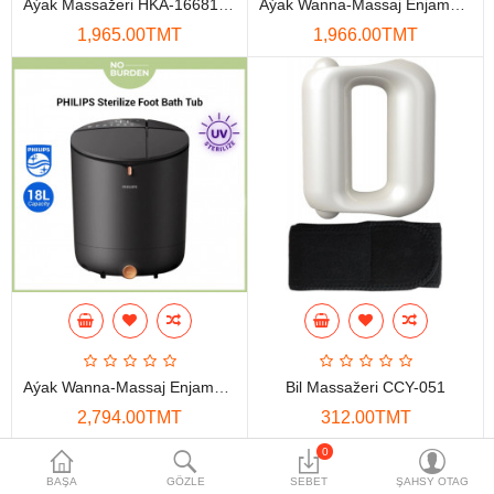
Aýak Massažeri HKA-166818-1
Aýak Wanna-Massaj Enjamy Philips PPM3222F
Maglumat toplaýjylar
1,965.00TMT
1,966.00TMT
Aksesuarlar
Gorag we howpsuzlyk
Tor Enjamlary
Öý enjamlary
Telefon ulgamy
Akylly öý
Ykjam enjamlar
Aýak Wanna-Massaj Enjamy Philips PPM5302F
Bil Massažeri CCY-051
Proýektorlar
2,794.00TMT
312.00TMT
Gurallar
0
BAŞA
GÖZLE
SEBET
ŞAHSY OTAG
Oýun konsoly