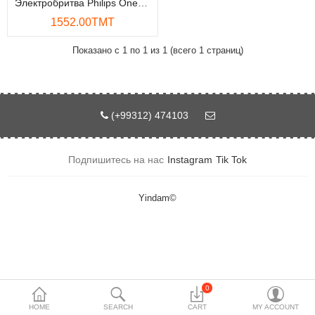
Электробритва Philips OneBlade QP2834
Накопители данных
1552.00TMT
Аксессуары
Показано с 1 по 1 из 1 (всего 1 страниц)
Безопасность и охрана
Сетевое оборудование
(+99312) 474103
Бытовая техника
Подпишитесь на нас
Instagram
Tik Tok
Телефонная система
Умный дом
Yindam©
Мобильные устройства
Проекторы
Инструментарий
0
HOME
SEARCH
CART
MY ACCOUNT
Игровая консоль