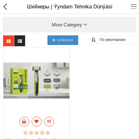
01
Шейкеры | Ýyndam Tehnika Dünýäsi
More Category
SIDEBAR
Ноутбуки
Моноблоки
Копмлектующие для ПК
Мониторы
Компьютерные аксесуары
Принтера