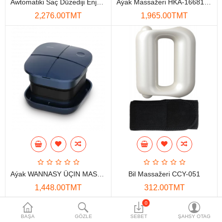
Awtomatiki Saç Düzediji Enjam PHILIPS BHB876
Aýak Massažeri HKA-166818-1
Maglumat toplaýjylar
2,276.00TMT
1,965.00TMT
Aksesuarlar
Gorag we howpsuzlyk
Tor Enjamlary
Öý enjamlary
Telefon ulgamy
Akylly öý
Ykjam enjamlar
Aýak WANNASY ÜÇIN MASAŽER PHILIPS PPM5103F
Bil Massažeri CCY-051
Proýektorlar
1,448.00TMT
312.00TMT
Gurallar
0
BAŞA
GÖZLE
SEBET
ŞAHSY OTAG
Oýun konsoly