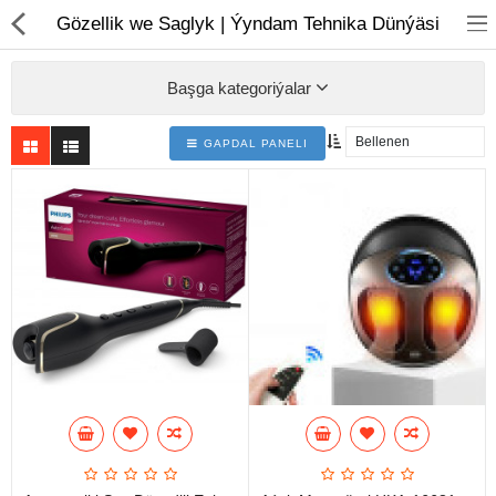
01
Gözellik we Saglyk | Ýyndam Tehnika Dünýäsi
Başga kategoriýalar
GAPDAL PANELI
Noutbuk
Monobloklar
Kompýuter düzüjiler
Monitorlar
Kompýuter aksesuarlary
Printerler