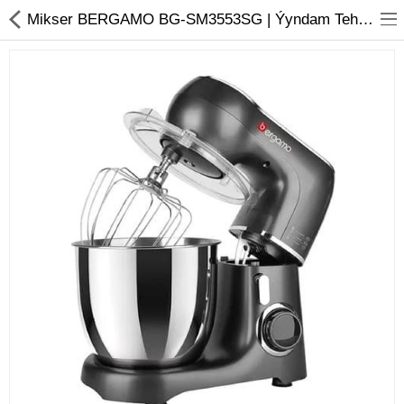
01
Mikser BERGAMO BG-SM3553SG | Ýyndam Tehnika Dünýäsi
Noutbuk
Monobloklar
Kompýuter düzüjiler
Monitorlar
Kompýuter aksesuarlary
Printerler