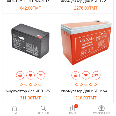
BACK UPS LIGHTWAVE 650VA
Аккумулятор Для ИБП 12V 40AH GENVOLT
Накопители данных
642.00TMT
2276.00TMT
Аксессуары
Безопасность и охрана
Сетевое оборудование
Бытовая техника
Телефонная система
Умный дом
Мобильные устройства
Аккумулятор Для ИБП 12V 7AH GENVOLT
Аккумулятор Для ИБП MAXMA 12В 7А·ч
Проекторы
311.00TMT
218.00TMT
Инструментарий
0
HOME
SEARCH
CART
MY ACCOUNT
Игровая консоль