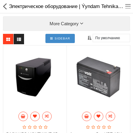
01
Электрическое оборудование | Ýyndam Tehnika Dünýäsi
More Category
SIDEBAR
Ноутбуки
Моноблоки
Копмлектующие для ПК
Мониторы
Компьютерные аксесуары
Принтера