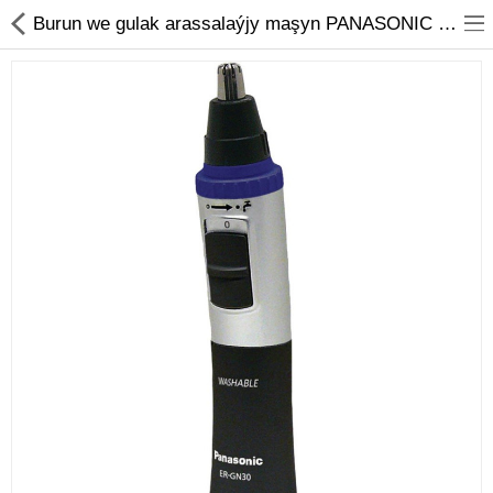
01
Burun we gulak arassalaýjy maşyn PANASONIC ER-GN30 | Ýyndam Tehnika Dünýäsi
Noutbuk
Monobloklar
Kompýuter düzüjiler
Monitorlar
Kompýuter aksesuarlary
Printerler