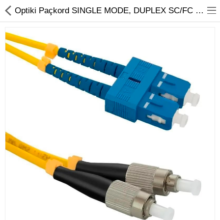
01
Optiki Paçkord SINGLE MODE, DUPLEX SC/FC 3M | Ýyndam Tehnika Dünýäsi
Noutbuk
Monobloklar
Kompýuter düzüjiler
Monitorlar
Kompýuter aksesuarlary
Printerler