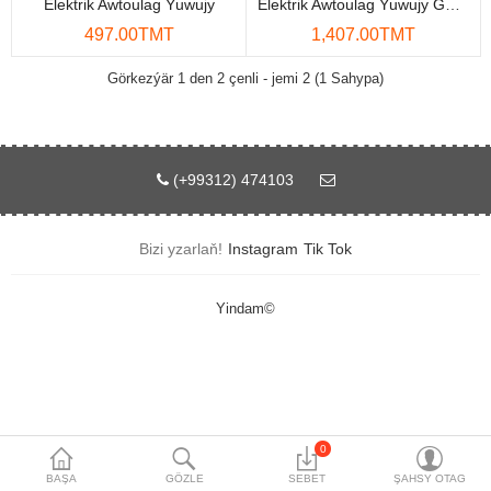
Elektrik Awtoulag Ýuwujy
Elektrik Awtoulag Ýuwujy GREEN LION 130W
Maglumat toplaýjylar
497.00TMT
1,407.00TMT
Aksesuarlar
Görkezýär 1 den 2 çenli - jemi 2 (1 Sahypa)
Gorag we howpsuzlyk
Tor Enjamlary
(+99312) 474103
Öý enjamlary
Bizi yzarlaň!
Instagram
Tik Tok
Telefon ulgamy
Akylly öý
Yindam©
Ykjam enjamlar
Proýektorlar
Gurallar
0
BAŞA
GÖZLE
SEBET
ŞAHSY OTAG
Oýun konsoly