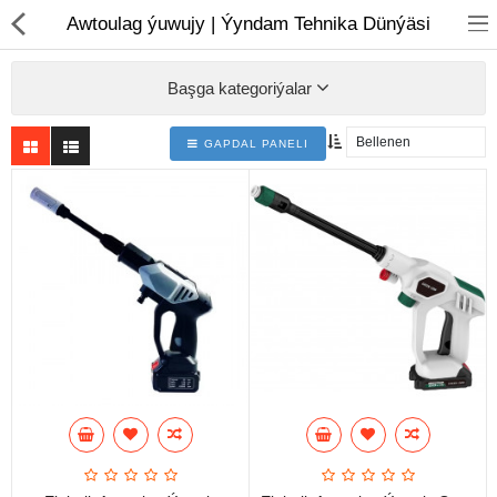
01
Awtoulag ýuwujy | Ýyndam Tehnika Dünýäsi
Başga kategoriýalar
GAPDAL PANELI
Noutbuk
Monobloklar
Kompýuter düzüjiler
Monitorlar
Kompýuter aksesuarlary
Printerler