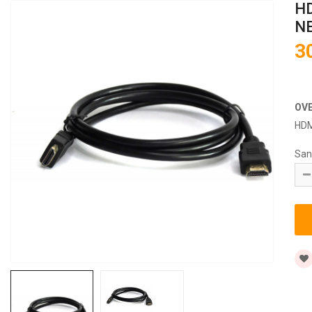
HD
N
3
OV
HDM
San