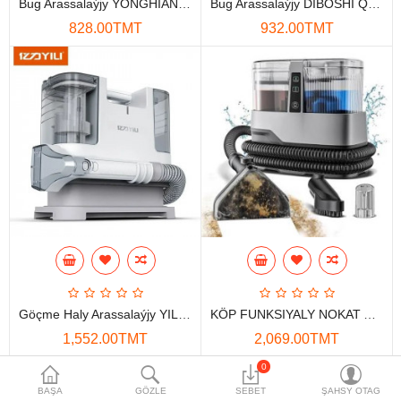
Bug Arassalaýjy YONGHIANG TC-SC-001
Bug Arassalaýjy DIBOSHI QX-001
Maglumat toplaýjylar
828.00TMT
932.00TMT
Aksesuarlar
Gorag we howpsuzlyk
Tor Enjamlary
Öý enjamlary
Telefon ulgamy
Akylly öý
Ykjam enjamlar
Göçme Haly Arassalaýjy YILI YLW6318
KÖP FUNKSIYALY NOKAT ARASSALAÝJYSY (HALY) NEXSER NS-2025A 1700W
Proýektorlar
1,552.00TMT
2,069.00TMT
Gurallar
0
BAŞA
GÖZLE
SEBET
ŞAHSY OTAG
Oýun konsoly