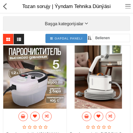
01
Tozan sorujy | Ýyndam Tehnika Dünýäsi
Başga kategoriýalar
GAPDAL PANELI
Noutbuk
Monobloklar
Kompýuter düzüjiler
Monitorlar
Kompýuter aksesuarlary
Printerler