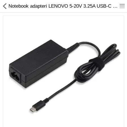
01
Notebook adapteri LENOVO 5-20V 3.25A USB-C 65W | Ýyndam Tehnika Dünýäsi
Noutbuk
Monobloklar
Kompýuter düzüjiler
Monitorlar
Kompýuter aksesuarlary
Printerler