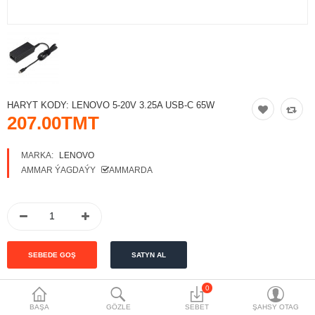
Maglumat toplaýjylar
Aksesuarlar
Gorag we howpsuzlyk
Tor Enjamlary
HARYT KODY:
LENOVO 5-20V 3.25A USB-C 65W
207.00TMT
Öý enjamlary
MARKA:
LENOVO
Telefon ulgamy
AMMAR ÝAGDAÝY
AMMARDA
Akylly öý
Ykjam enjamlar
Proýektorlar
Gurallar
0
BAŞA
GÖZLE
SEBET
ŞAHSY OTAG
BEÝAN
Oýun konsoly