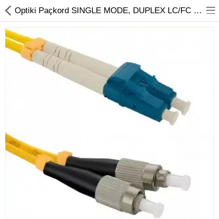
01
Optiki Paçkord SINGLE MODE, DUPLEX LC/FC 3M | Ýyndam Tehnika Dünýäsi
Noutbuk
Monobloklar
Kompýuter düzüjiler
Monitorlar
Kompýuter aksesuarlary
Printerler