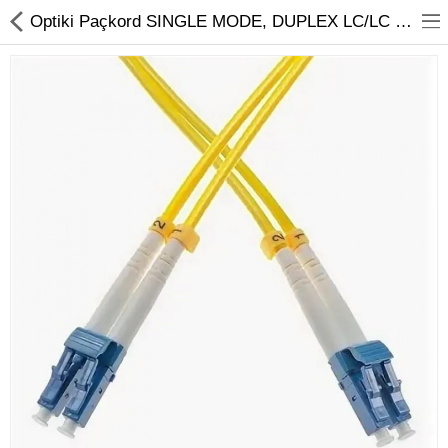
01
Optiki Paçkord SINGLE MODE, DUPLEX LC/LC 15M | Ýyndam Tehnika Dünýäsi
Noutbuk
Monobloklar
Kompýuter düzüjiler
Monitorlar
Kompýuter aksesuarlary
Printerler