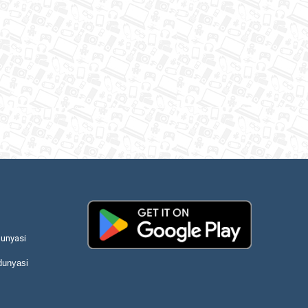
unyasi
dunyasi