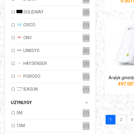
5.00
SOLIDWAY
(2)
CISCO
(1)
ONV
(3)
LINKSYS
(5)
HAYSENSER
(3)
PORODO
(1)
497.0
IEASUN
(1)
UZYNLYGY
5M
(1)
1
2
3
10M
(1)