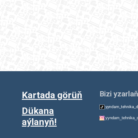
Kartada görüň
Bizi yzarlaň
yyndam_tehnika_d
Dükana
yyndam_tehnika_
aýlanyň!