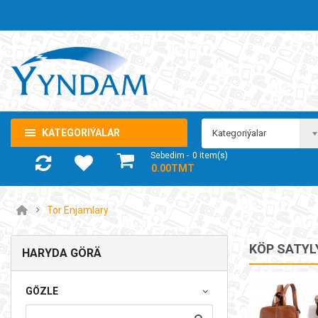
KATEGORIÝALAR
Kategoriýalar
Sebedim
0
item(s)
- 0.00TMT
Tor Enjamlary
KÖP SATYL
HARYDA GÖRÄ
Noutbuk Samsung Galaxy Book4 360
GÖZLE