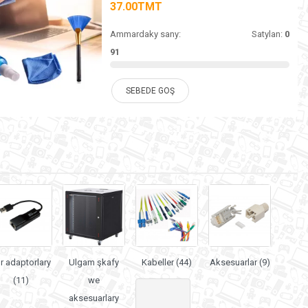
37.00TMT
Ammardaky sany:
Satylan:
0
91
SEBEDE GOŞ
r adaptorlary
Ulgam şkafy
Kabeller (44)
Aksesuarlar (9)
(11)
we
aksesuarlary