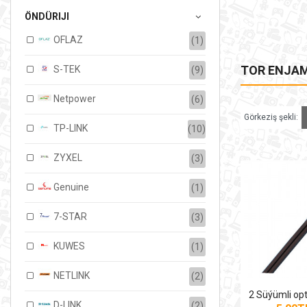
ÖNDÜRIJI
OFLAZ
(1)
TOR ENJA
S-TEK
(9)
Netpower
(6)
Görkeziş şekli:
TP-LINK
(10)
ZYXEL
(3)
Genuine
(1)
7-STAR
(3)
KUWES
(1)
NETLINK
(2)
D-LINK
(2)