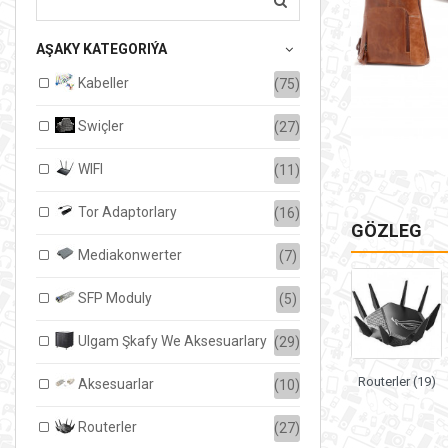
17,687.00TMT
AŞAKY KATEGORIÝA
Ammardaky sany:
3
Satylan:
0
Kabeller
(75)
SEBEDE GOŞ
Swiçler
(27)
WIFI
(11)
Tor Adaptorlary
(16)
GÖZLEG
Mediakonwerter
(7)
SFP Moduly
(5)
Ulgam Şkafy We Aksesuarlary
(29)
Routerler (19)
Aksesuarlar
(10)
Routerler
(27)