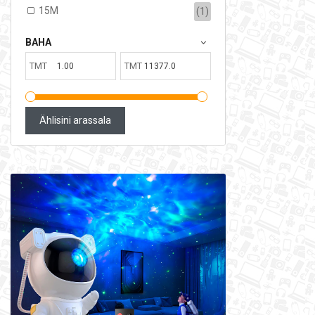
15M
(1)
BAHA
TMT
TMT
Ählisini arassala