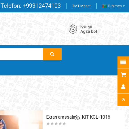
Telefon:
+99312474103
TMT Manat
Turkmen
Içeri gir
Agza bol
Ekran arassalaýjy KIT KCL-1016