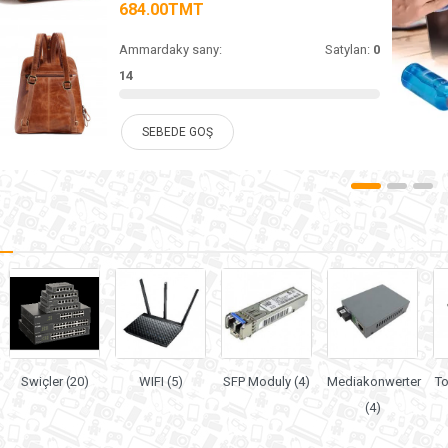
684.00TMT
Ammardaky sany:
Satylan:
0
14
SEBEDE GOŞ
Swiçler (20)
WIFI (5)
SFP Moduly (4)
Mediakonwerter
To
(4)