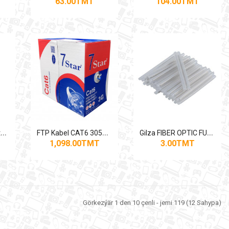
63.00TMT
104.00TMT
C
arPlay/Android Auto üçin Wi-Fi adapter (P200 modeli)
F
TP Kabel CAT6 305M 7-STAR
G
ilza FIBER OPTIC FUSION SPLICE
1,098.00TMT
3.00TMT
Görkezýär 1 den 10 çenli - jemi 119 (12 Sahypa)