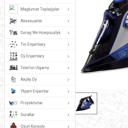
Maglumat Toplaýjylar
Aksesuarlar
Gorag We Howpsuzlyk
Tor Enjamlary
Öý Enjamlary
Telefon Ulgamy
Akylly Öý
Ykjam Enjamlar
Proýektorlar
Gurallar
Oýun Konsoly