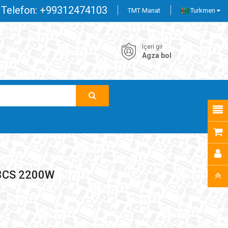
Telefon:
+99312474103
TMT Manat
Turkmen
Içeri gir
Agza bol
08CS 2200W