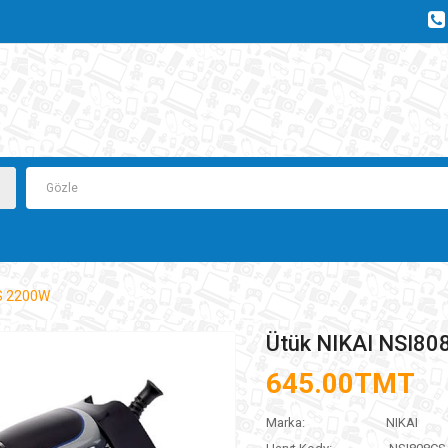
POS ULGAMY
CS 2200W
Ütük NIKAI NSI8
645.00TMT
Marka:
NIKAI