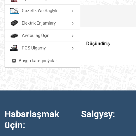
Gözellik We Saglyk
Elektrik Enjamlary
Awtoulag Üçin
Düşündiriş
POS Ulgamy
Başga kategoriýalar
Habarlaşmak
Salgysy:
üçin: