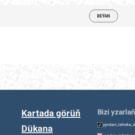
BEÝAN
Kartada görüň
Bizi yzarlaň
yyndam_tehnika_d
Dükana