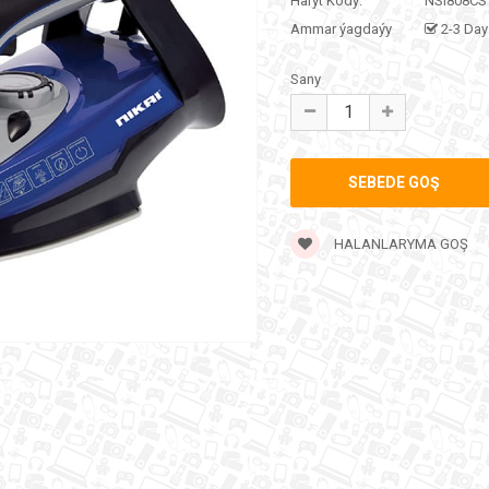
Haryt Kody:
NSI808CS
Ammar ýagdaýy
2-3 Day
Sany
HALANLARYMA GOŞ