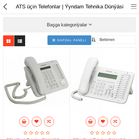
01
ATS üçin Telefonlar | Ýyndam Tehnika Dünýäsi
Başga kategoriýalar
GAPDAL PANELI
Noutbuk
Monobloklar
Kompýuter düzüjiler
Monitorlar
Kompýuter aksesuarlary
Printerler