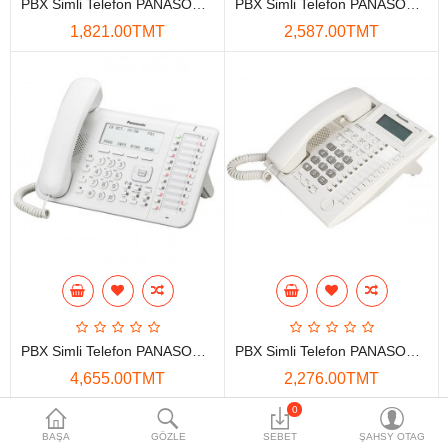
PBX Simli Telefon PANASONIC KX-DT521RU
PBX Simli Telefon PANASONIC KX-DT543RU
Maglumat toplaýjylar
1,821.00TMT
2,587.00TMT
Aksesuarlar
Gorag we howpsuzlyk
Tor Enjamlary
Öý enjamlary
Telefon ulgamy
Akylly öý
Ykjam enjamlar
PBX Simli Telefon PANASONIC KX-DT546RU
PBX Simli Telefon PANASONIC KX-T7735RU
Proýektorlar
4,655.00TMT
2,276.00TMT
Gurallar
0
BAŞA
GÖZLE
SEBET
ŞAHSY OTAG
Oýun konsoly