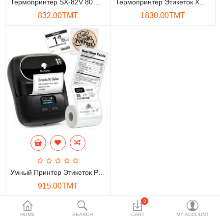
Термопринтер SX-82V 80MM USB
Термопринтер Этикеток XPRINTER XP-DT426B 100MM
Накопители данных
832.00TMT
1830.00TMT
Аксессуары
Безопасность и охрана
Сетевое оборудование
Бытовая техника
Телефонная система
Умный дом
Мобильные устройства
Умный Принтер Этикеток PHOMEMO M110
Проекторы
915.00TMT
Инструментарий
0
Показано с 1 по 3 из 3 (всего 1 страниц)
HOME
SEARCH
CART
MY ACCOUNT
Игровая консоль