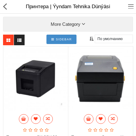
01
Принтера | Ýyndam Tehnika Dünýäsi
More Category
SIDEBAR
Ноутбуки
Моноблоки
Копмлектующие для ПК
Мониторы
Компьютерные аксесуары
Принтера