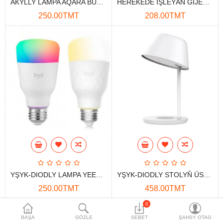
AKYLLY LAMPA AQARA BULB ZNLDP12LM
HEREKEDE IŞLEÝÄN GIJEKI ÇYRA MI2 (BTH) MJYD02YL-A
Maglumat toplaýjylar
250.00TMT
208.00TMT
Aksesuarlar
Gorag we howpsuzlyk
Tor Enjamlary
Öý enjamlary
Telefon ulgamy
Akylly öý
Ykjam enjamlar
YŞYK-DIODLY LAMPA YEELIGHT 1S YLDP13YL
YŞYK-DIODLY STOLYŇ ÜSTI ÜÇIN ÇYRA YEELIGHT PRO YLCT03YL
Proýektorlar
250.00TMT
458.00TMT
Gurallar
0
Görkezýär 1 den 4 çenli - jemi 4 (1 Sahypa)
BAŞA
GÖZLE
SEBET
ŞAHSY OTAG
Oýun konsoly