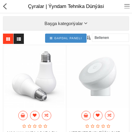
01
Çyralar | Ýyndam Tehnika Dünýäsi
Başga kategoriýalar
GAPDAL PANELI
Noutbuk
Monobloklar
Kompýuter düzüjiler
Monitorlar
Kompýuter aksesuarlary
Printerler