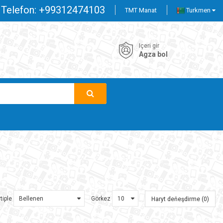
Telefon:
+99312474103
TMT Manat
Turkmen
Içeri gir
Agza bol
tiple
Görkez
Haryt deňeşdirme (0)