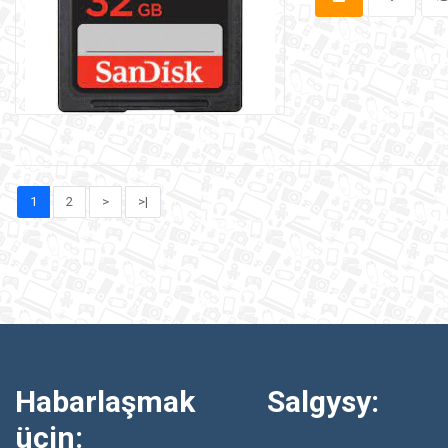
1
2
>
>|
Habarlaşmak
Salgysy:
üçin: