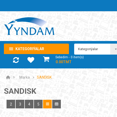
KATEGORIÝALAR
Kategoriýalar
Sebedim
0
item(s)
- 0.00TMT
Marka
SANDISK
SANDISK
2
3
4
5