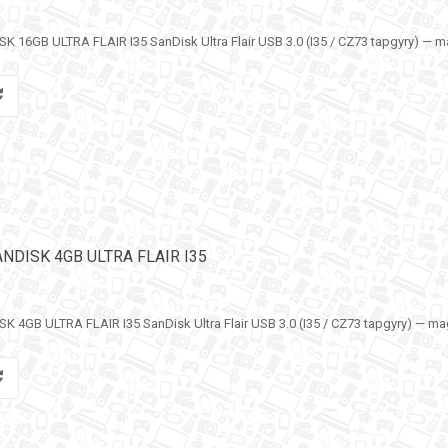
 16GB ULTRA FLAIR I35 SanDisk Ultra Flair USB 3.0 (I35 / CZ73 tapgyry) — m
NDISK 4GB ULTRA FLAIR I35
4GB ULTRA FLAIR I35 SanDisk Ultra Flair USB 3.0 (I35 / CZ73 tapgyry) — mag