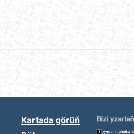
Kartada görüň
Bizi yzarlaň
yyndam_tehnika_d