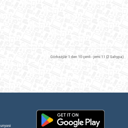
Görkezýär 1 den 10 çenli - jemi 11 (2 Sahypa)
unyasi