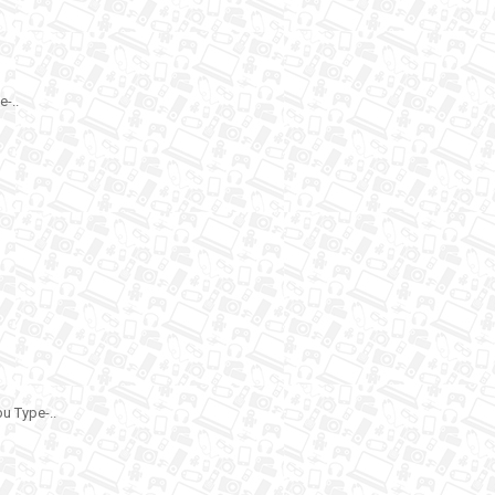
-..
 Type-..