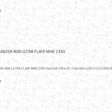
ANDISK 8GB ULTRA FLAIR MINI Z430
8GB ULTRA FLAIR MINI Z430 SanDisk Ultra Fit / Flair Mini USB 3.0 (CZ430) 8