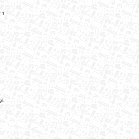
ag..
l..