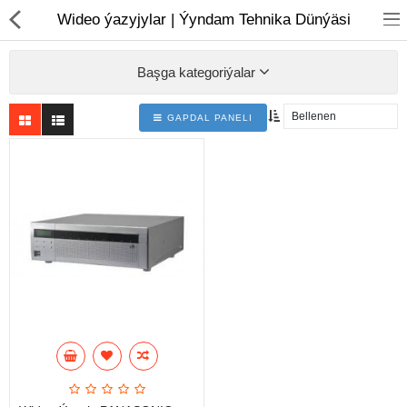
01
Wideo ýazyjylar | Ýyndam Tehnika Dünýäsi
Başga kategoriýalar
GAPDAL PANELI
Noutbuk
Monobloklar
Kompýuter düzüjiler
Monitorlar
Kompýuter aksesuarlary
Printerler