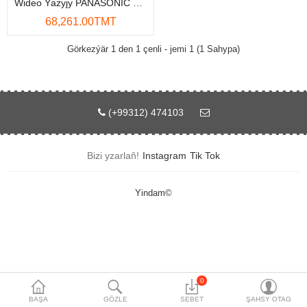
Wideo Ýazyjy PANASONIC WJ-NX400K/G
Maglumat toplaýjylar
68,261.00TMT
Aksesuarlar
Görkezýär 1 den 1 çenli - jemi 1 (1 Sahypa)
Gorag we howpsuzlyk
Tor Enjamlary
(+99312) 474103
Öý enjamlary
Bizi yzarlaň!
Instagram
Tik Tok
Telefon ulgamy
Akylly öý
Yindam©
Ykjam enjamlar
Proýektorlar
Gurallar
0
BAŞA
GÖZLE
SEBET
ŞAHSY OTAG
Oýun konsoly