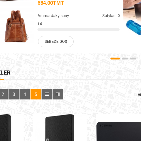
684.00TMT
Ammardaky sany:
Satylan:
0
14
SEBEDE GOŞ
KLER
2
3
4
5
Ter