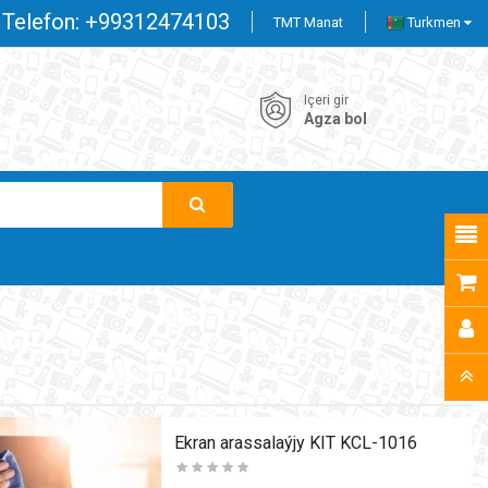
Telefon:
+99312474103
TMT Manat
Turkmen
Içeri gir
Agza bol
Ekran arassalaýjy KIT KCL-1016