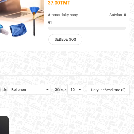
37.00TMT
Ammardaky sany:
Satylan:
0
91
SEBEDE GOŞ
tiple
Görkez
Haryt deňeşdirme (0)