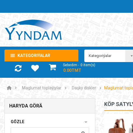
KATEGORIÝALAR
Kategoriýalar
Sebedim
0
item(s)
- 0.00TMT
Maglumat toplaýjylar
Daşky diskler
Maglumat topla
KÖP SATYL
HARYDA GÖRÄ
Noutbuk Samsung Galaxy Book4 360
GÖZLE