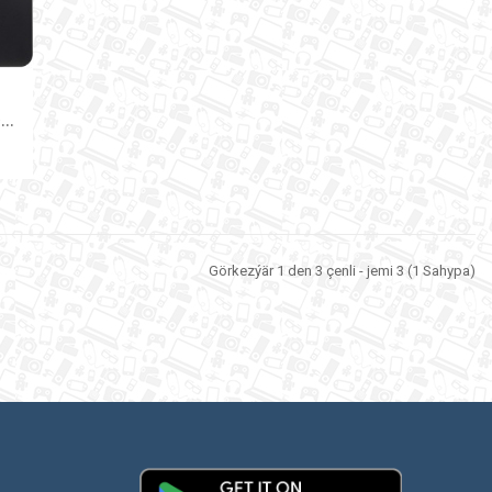
D
aşarky disk HDD TOSHIBA 1TB USB 3.0 CANVIO BASICS
Görkezýär 1 den 3 çenli - jemi 3 (1 Sahypa)