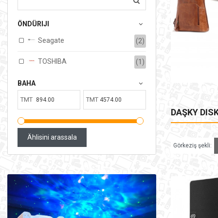
17,687.00TMT
ÖNDÜRIJI
Ammardaky sany:
3
Satylan:
0
Seagate
(2)
SEBEDE GOŞ
TOSHIBA
(1)
BAHA
TMT
TMT
DAŞKY DIS
Ählisini arassala
Görkeziş şekli: