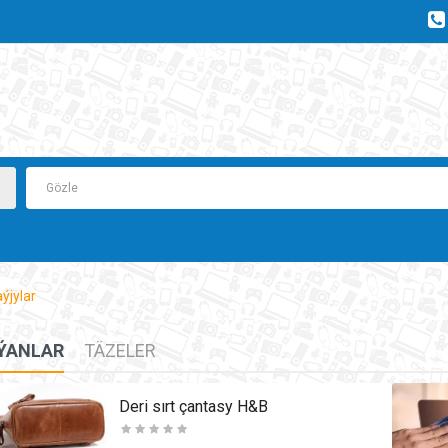
ýjylar
ÝANLAR
TÄZELER
Deri sırt çantasy H&B