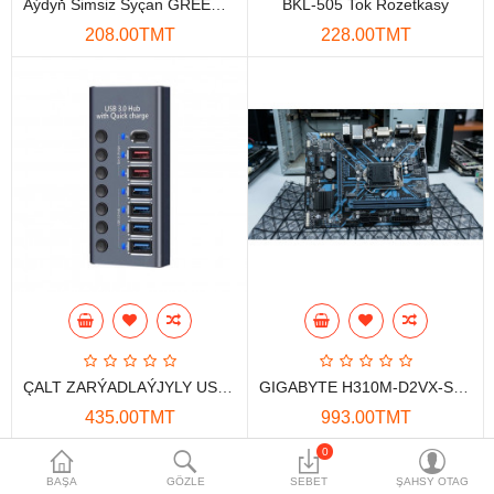
Aýdyň Simsiz Syçan GREEN LION 2 Gülgüne
BKL‑505 Tok Roze­tkasy
Maglumat toplaýjylar
208.00TMT
228.00TMT
Aksesuarlar
Gorag we howpsuzlyk
Tor Enjamlary
Öý enjamlary
Telefon ulgamy
Akylly öý
Ykjam enjamlar
ÇALT ZARÝADLAÝJYLY USB3.0 HUB 985B 7PORT
GIGABYTE H310M-D2VX-SI LGA1151 Enelik Platasy (ULANYLAN)
Proýektorlar
435.00TMT
993.00TMT
Gurallar
0
BAŞA
GÖZLE
SEBET
ŞAHSY OTAG
Oýun konsoly