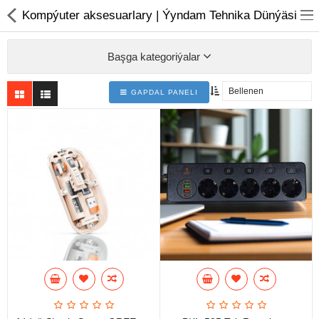
01
Kompýuter aksesuarlary | Ýyndam Tehnika Dünýäsi
Başga kategoriýalar
GAPDAL PANELI
Noutbuk
Monobloklar
Kompýuter düzüjiler
Monitorlar
Kompýuter aksesuarlary
Printerler