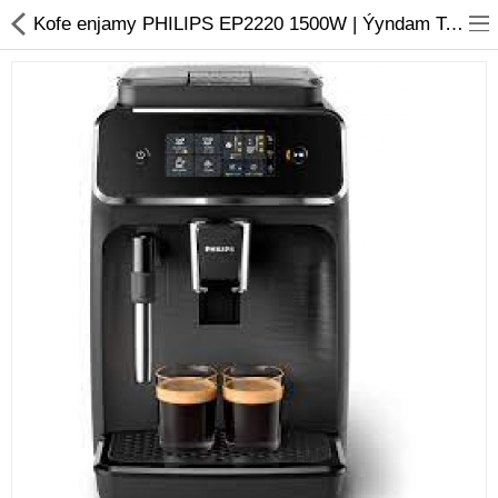
01
Kofe enjamy PHILIPS EP2220 1500W | Ýyndam Tehnika Dünýäsi
Noutbuk
Monobloklar
Kompýuter düzüjiler
Monitorlar
Kompýuter aksesuarlary
Printerler