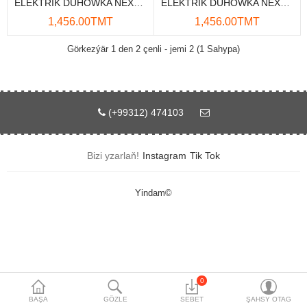
ELEKTRIK DUHOWKA NEXSER NS-4082B 48L GARA
ELEKTRIK DUHOWKA NEXSER NS-4093G 48L GOLD
Maglumat toplaýjylar
1,456.00TMT
1,456.00TMT
Aksesuarlar
Görkezýär 1 den 2 çenli - jemi 2 (1 Sahypa)
Gorag we howpsuzlyk
Tor Enjamlary
(+99312) 474103
Öý enjamlary
Bizi yzarlaň!
Instagram
Tik Tok
Telefon ulgamy
Akylly öý
Yindam©
Ykjam enjamlar
Proýektorlar
Gurallar
0
BAŞA
GÖZLE
SEBET
ŞAHSY OTAG
Oýun konsoly