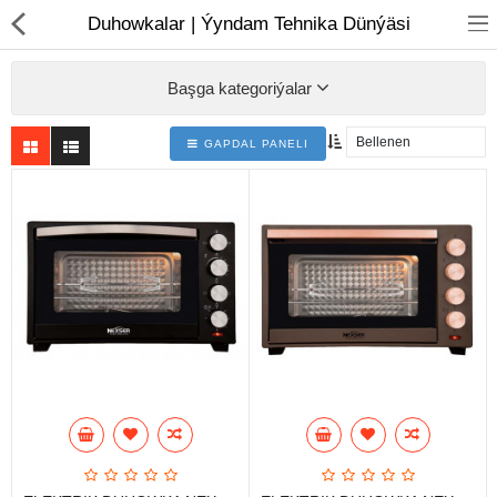
01
Duhowkalar | Ýyndam Tehnika Dünýäsi
Başga kategoriýalar
GAPDAL PANELI
Noutbuk
Monobloklar
Kompýuter düzüjiler
Monitorlar
Kompýuter aksesuarlary
Printerler