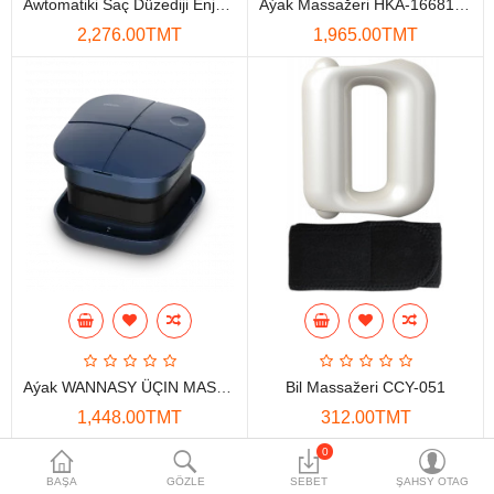
Awtomatiki Saç Düzediji Enjam PHILIPS BHB876
Aýak Massažeri HKA-166818-1
Maglumat toplaýjylar
2,276.00TMT
1,965.00TMT
Aksesuarlar
Gorag we howpsuzlyk
Tor Enjamlary
Öý enjamlary
Telefon ulgamy
Akylly öý
Ykjam enjamlar
Aýak WANNASY ÜÇIN MASAŽER PHILIPS PPM5103F
Bil Massažeri CCY-051
Proýektorlar
1,448.00TMT
312.00TMT
Gurallar
0
BAŞA
GÖZLE
SEBET
ŞAHSY OTAG
Oýun konsoly