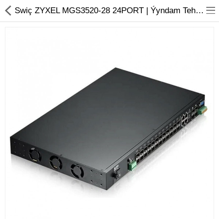
01
Swiç ZYXEL MGS3520-28 24PORT | Ýyndam Tehnika Dünýäsi
Noutbuk
Monobloklar
Kompýuter düzüjiler
Monitorlar
Kompýuter aksesuarlary
Printerler