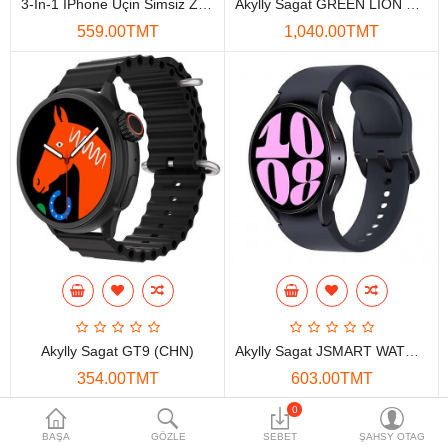
3-In-1 IPhone Üçin Simsiz Zarýad Bekedi
Akylly Sagat GREEN LION SWAROVSKI Ýaşyl
Maglumat toplaýjylar
559.00TMT
1,040.00TMT
Aksesuarlar
Gorag we howpsuzlyk
Tor Enjamlary
Öý enjamlary
Telefon ulgamy
Akylly öý
Ykjam enjamlar
Akylly Sagat GT9 (CHN)
Akylly Sagat JSMART WATCH 6 CLASSIC (CHN)
Proýektorlar
354.00TMT
603.00TMT
Gurallar
0
BAŞA
GÖZLE
SEBET
ŞAHSY OTAG
Oýun konsoly