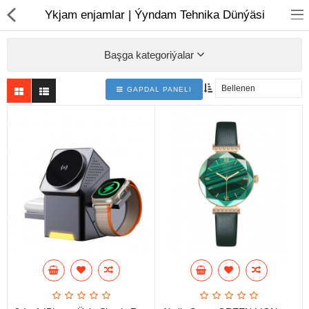
01
Ykjam enjamlar | Ýyndam Tehnika Dünýäsi
Başga kategoriýalar
GAPDAL PANELI
Noutbuk
Monobloklar
Kompýuter düzüjiler
Monitorlar
Kompýuter aksesuarlary
Printerler