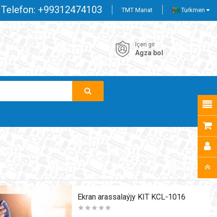
Telefon:
+99312474103
TMT Manat
Turkmen
Içeri gir
Agza bol
Ekran arassalaýjy KIT KCL-1016