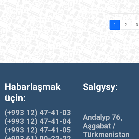
1
2
3
Habarlaşmak
Salgysy:
üçin:
(+993 12) 47-41-03
Andalyp 76,
(+993 12) 47-41-04
Aşgabat /
(+993 12) 47-41-05
Türkmenistan
(+993 61) 00-22-22