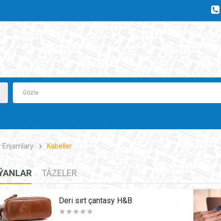
r Enjamlary
Kabeller
ÝANLAR
TÄZELER
Deri sırt çantasy H&B