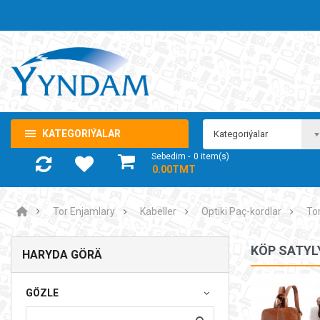
KATEGORIÝALAR
Kategoriýalar
Sebedim
0
item(s)
- 0.00TMT
Tor Enjamlary
Kabeller
Optiki Paç-kordlar
To
KÖP SATYL
HARYDA GÖRÄ
Noutbuk Samsung Galaxy Book4 360
GÖZLE