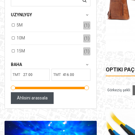
17,687.00TMT
UZYNLYGY
Ammardaky sany:
3
Satylan:
0
5M
(1)
SEBEDE GOŞ
10M
(1)
15M
(1)
BAHA
OPTIKI PA
TMT
TMT
Görkeziş şekli:
Ählisini arassala