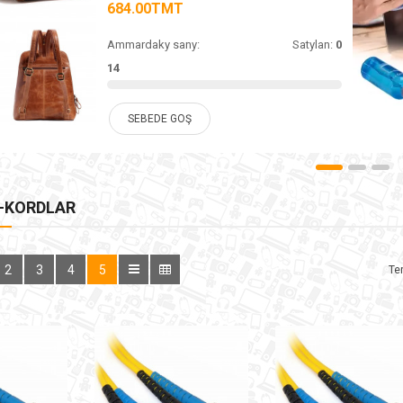
684.00TMT
Ammardaky sany:
Satylan:
0
14
SEBEDE GOŞ
Ç-KORDLAR
2
3
4
5
Ter