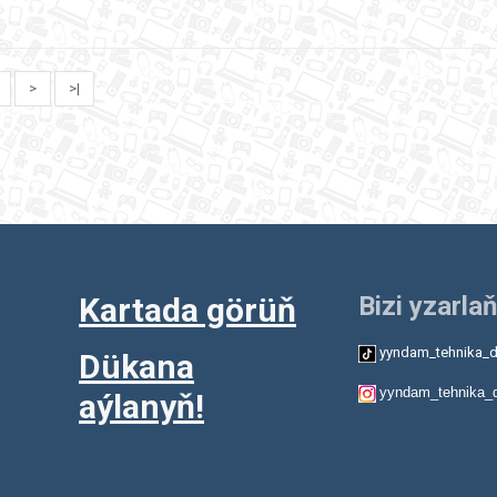
>
>|
Kartada görüň
Bizi yzarlaň
yyndam_tehnika_d
Dükana
yyndam_tehnika_
aýlanyň!