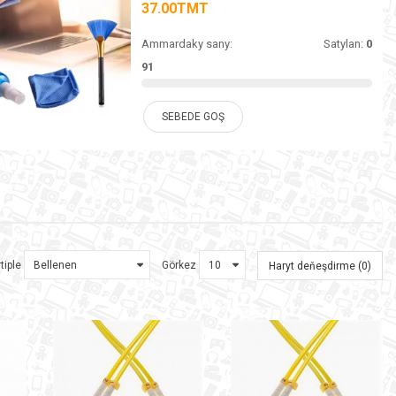
37.00TMT
Ammardaky sany:
Satylan:
0
91
SEBEDE GOŞ
tiple
Görkez
Haryt deňeşdirme (0)