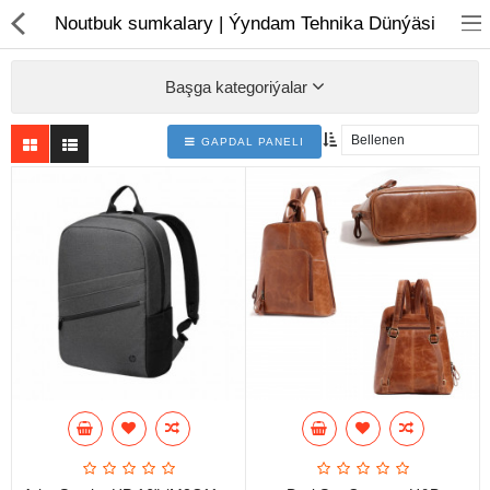
01
Noutbuk sumkalary | Ýyndam Tehnika Dünýäsi
Başga kategoriýalar
GAPDAL PANELI
Noutbuk
Monobloklar
Kompýuter düzüjiler
Monitorlar
Kompýuter aksesuarlary
Printerler