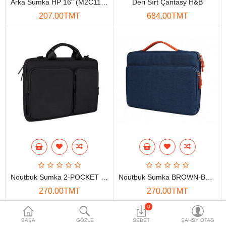
Arka Sumka HP 16" (M2C11PA)
Deri Sırt Çantasy H&B
Maglumat toplaýjylar
207.00TMT
684.00TMT
Aksesuarlar
Gorag we howpsuzlyk
Tor Enjamlary
Öý enjamlary
Telefon ulgamy
Akylly öý
Ykjam enjamlar
Noutbuk Sumka 2-POCKET BLACK
Noutbuk Sumka BROWN-BLUE
Proýektorlar
270.00TMT
270.00TMT
Gurallar
0
BAŞA
GÖZLE
SEBET
ŞAHSY OTAG
Oýun konsoly